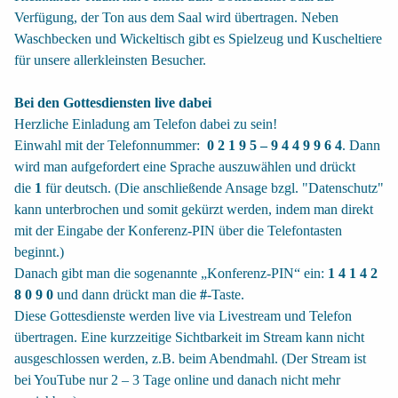
Verfügung, der Ton aus dem Saal wird übertragen. Neben
Waschbecken und Wickeltisch gibt es Spielzeug und Kuscheltiere
für unsere allerkleinsten Besucher.
Bei den Gottesdiensten live dabei
Herzliche Einladung am Telefon dabei zu sein!
Einwahl mit der Telefonnummer:
0 2 1 9 5 – 9 4 4 9 9 6 4
. Dann
wird man aufgefordert eine Sprache auszuwählen und drückt
die
1
für deutsch. (Die anschließende Ansage bzgl. "Datenschutz"
kann unterbrochen und somit gekürzt werden, indem man direkt
mit der Eingabe der Konferenz-PIN über die Telefontasten
beginnt.)
Danach gibt man die sogenannte „Konferenz-PIN“ ein:
1 4 1 4 2
8 0 9 0
und dann drückt man die
#
-Taste.
Diese Gottesdienste werden live via Livestream und Telefon
übertragen. Eine kurzzeitige Sichtbarkeit im Stream kann nicht
ausgeschlossen werden, z.B. beim Abendmahl. (Der Stream ist
bei YouTube nur 2 – 3 Tage online und danach nicht mehr